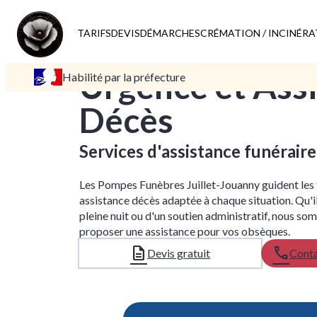
TARIFS
DEVIS
DÉMARCHES
CRÉMATION / INCINÉR
Urgence et Ass
Habilité par la préfecture
Décès
Services d'assistance funéraire
Les Pompes Funèbres Juillet-Jouanny guident les 
assistance décès adaptée à chaque situation. Qu'il
pleine nuit ou d'un soutien administratif, nous s
proposer une assistance pour vos obsèques.
Devis gratuit
Conta