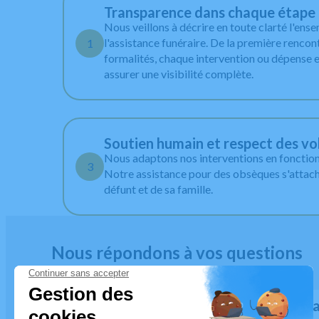
dimanches et jours fériés.
Transparence dans chaque étape
Nous veillons à décrire en toute clarté l'ens
l'assistance funéraire. De la première rencon
1
formalités, chaque intervention ou dépense e
assurer une visibilité complète.
Soutien humain et respect des vo
Nous adaptons nos interventions en fonctio
3
Notre assistance pour des obsèques s'attache
défunt et de sa famille.
Nous répondons à vos questions
À quel moment faut-il contacter une