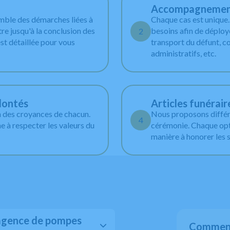
Accompagnement 
emble des démarches liées à
Chaque cas est unique
tre jusqu'à la conclusion des
besoins afin de déploye
2
st détaillée pour vous
transport du défunt, c
administratifs, etc.
lontés
Articles funérair
n des croyances de chacun.
Nous proposons différe
4
 à respecter les valeurs du
cérémonie. Chaque opti
manière à honorer les 
 agence de pompes
Comment