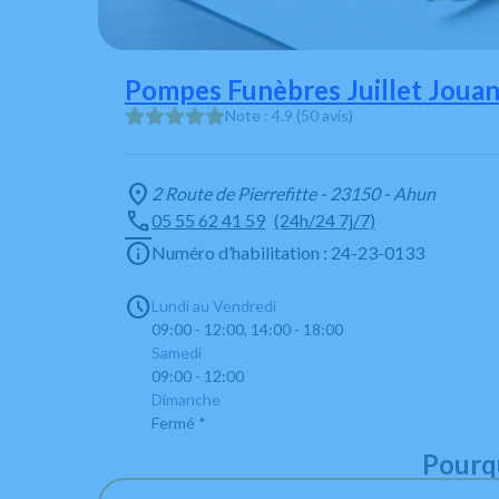
Pompes Funèbres Juillet Joua
Note : 4.9 (50 avis)
2 Route de Pierrefitte - 23150 - Ahun
05 55 62 41 59
(24h/24 7j/7)
Numéro d’habilitation : 24-23-0133
Lundi au Vendredi
09:00 - 12:00, 14:00 - 18:00
Samedi
09:00 - 12:00
Dimanche
Fermé *
* En dehors des horaires d’ouverture, vous pouvez
Pourqu
sur la permanence téléphonique : 05 55 62 41 59, 