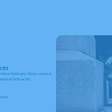
écès
tance funéraire. Nous visons à
ité et efficacité.
esure