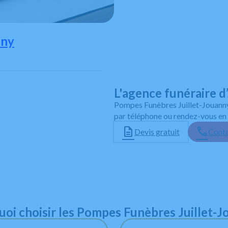
nny
L'agence funéraire
Pompes Funèbres Juillet-Jouanny
par téléphone ou rendez-vous en 
Devis gratuit
Conta
 contacter les pompes funèbres
oi choisir les Pompes Funèbres Juillet-
24h/24 - 7j/7 y compris