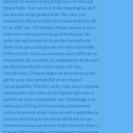
beyond to ensure everything was carried out
beautifully. Your work is truly meaningful, and
we are sincerely grateful for the care you
showed to Alma, to Bill, her husband and to all
of us. Bill, Val , Christophe Nous tenons à vous
exprimer notre profonde gratitude pour les
soins exceptionnels et le professionnalisme
dont vous avez fait preuve lors des funérailles
d'Alma Stott. Dans un moment aussi difficile et
émouvant, les conseils, la compassion et le souci
du détail de Martin Carlo nous ont tous
réconfortés. Chaque étape du processus a été
gérée avec une sensibilité et un respect
remarquables. Martin Carlo, vous avez créé une
atmosphère de calme et de dignité qui nous a
permis de nous concentrer sur l'hommage à la
mémoire d'Alma. Votre soutien attentionné,
votre communication claire et votre gentillesse
sincère ont fait une immense différence à un
moment où nous en avions le plus besoin. Merci
d'avoir fait tout votre possible pour que tout se