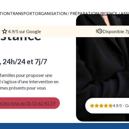
ATION
TRANSPORT
ORGANISATION / PRÉPARATION
URGENCE / ASS
istance
4.9/5 sur Google
Disponible 7j
, 24h/24 et 7j/7
familles pour proposer une
 s'agisse d'une intervention en
ommes présents pour vous
ctez nous au 05 55 62 41 59
4.9/5 - 