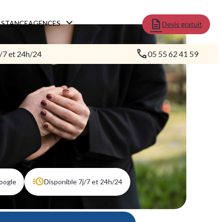
ISTANCE
AGENCES
Devis gratuit
/7 et 24h/24
05 55 62 41 59
Google
Disponible 7j/7 et 24h/24