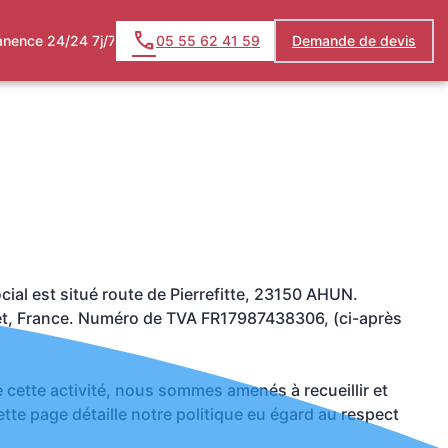
nence 24/24 7j/7
05 55 62 41 59
Demande de devis
al est situé route de Pierrefitte, 23150 AHUN.
ret, France. Numéro de TVA FR17987438306, (ci-après
cette activité, nous sommes amenés à recueillir et
Cette page détaille notre politique eu égard au respect