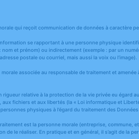
orale qui reçoit communication de données à caractère pe
information se rapportant à une personne physique identifi
e : nom et prénom) ou indirectement (exemple : par un numé
 adresse postale ou courriel, mais aussi la voix ou l’image).
morale associée au responsable de traitement et amenée à
en rigueur relative à la protection de la vie privée eu égar
e, aux fichiers et aux libertés (la « Loi informatique et Lib
es personnes physiques à l’égard du traitement des Données 
raitement est la personne morale (entreprise, commune, etc.
açon de le réaliser. En pratique et en général, il s’agit de l