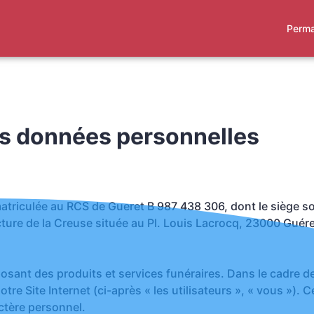
Perma
E
ESPACES HOMMAGES
es données personnelles
riculée au RCS de Gueret B 987 438 306, dont le siège soci
cture de la Creuse située au Pl. Louis Lacrocq, 23000 Gué
t des produits et services funéraires. Dans le cadre de 
tre Site Internet (ci-après « les utilisateurs », « vous »). 
actère personnel.