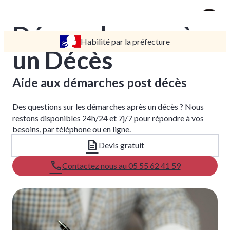
Démarches après
Habilité par la préfecture
TARIFS
un Décès
DEVIS
DÉMARCHES
Aide aux démarches post décès
CRÉMATION / INCINÉRATION
Des questions sur les démarches après un décès ? Nous
TRANSPORT
restons disponibles 24h/24 et 7j/7 pour répondre à vos
ORGANISATION / PRÉPARATION
besoins, par téléphone ou en ligne.
URGENCE / ASSISTANCE
Devis gratuit
AGENCES
Contactez nous au 05 55 62 41 59
AHUN