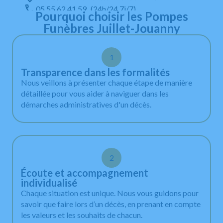
05 55 62 41 59
(24h/24 7j/7)
Pourquoi choisir les Pompes
Numéro d’habilitation : 24-23-0133
Funèbres Juillet-Jouanny
Lundi au Vendredi
1
09:00 - 12:00, 14:00 - 18:00
Samedi
Transparence dans les formalités
09:00 - 12:00
Nous veillons à présenter chaque étape de manière
Dimanche
détaillée pour vous aider à naviguer dans les
Fermé *
démarches administratives d'un décès.
* En dehors des horaires d’ouverture, vous pouvez
contacter les pompes funèbres sur la permanence
téléphonique : 05 55 62 41 59, 24h/24 - 7j/7 y
compris dimanches et jours fériés.
2
Écoute et accompagnement
individualisé
Chaque situation est unique. Nous vous guidons pour
savoir que faire lors d’un décès, en prenant en compte
les valeurs et les souhaits de chacun.