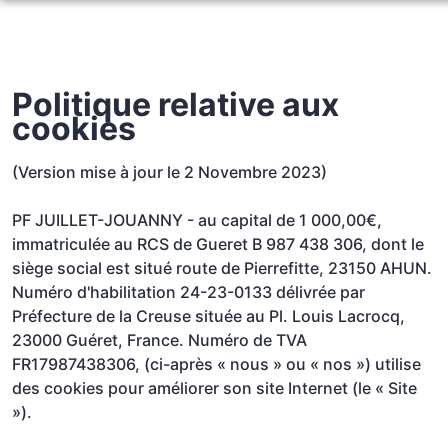
NOS SERVICES
NOTRE AGENCE
ORGANISER DES OBSÈQUES
Politique relative aux
NOTRE CHAMBRE FUNERAIRE
cookies
PRÉVOIR SES OBSÈQUES
ESPACES HOMMAGES
(Version mise à jour le 2 Novembre 2023)
SERVICES AUX FAMILLES
PF JUILLET-JOUANNY - au capital de 1 000,00€,
immatriculée au RCS de Gueret B 987 438 306, dont le
siège social est situé route de Pierrefitte, 23150 AHUN.
Numéro d'habilitation 24-23-0133 délivrée par
Préfecture de la Creuse située au Pl. Louis Lacrocq,
23000 Guéret, France. Numéro de TVA
FR17987438306, (ci-après « nous » ou « nos ») utilise
des cookies pour améliorer son site Internet (le « Site
»).