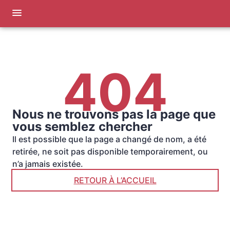
Aller
au
contenu
NOS SERVICES
NOTRE AGENCE
404
ORGANISER DES OBSÈQUES
NOTRE CHAMBRE FUNERAIRE
PRÉVOIR SES OBSÈQUES
ESPACES HOMMAGES
Nous ne trouvons pas la page que
SERVICES AUX FAMILLES
vous semblez chercher
Il est possible que la page a changé de nom, a été
retirée, ne soit pas disponible temporairement, ou
n’a jamais existée.
RETOUR À L’ACCUEIL