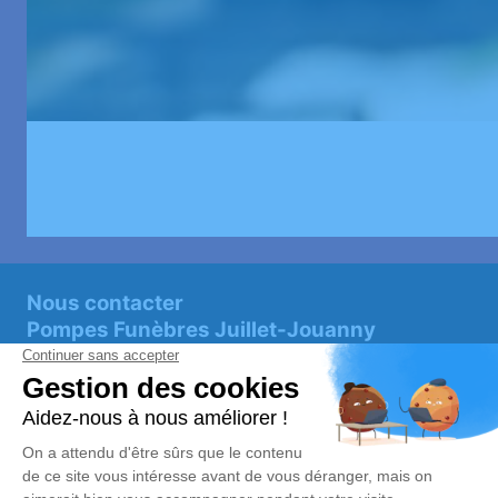
Nous contacter
Pompes Funèbres Juillet-Jouanny
05 55 62 41 59
pfjuillet@orange.fr
route de Pierrefitte, 23150 AHUN
Chambre funéraire le Long Chemin
05 55 62 41 59
pfjuillet@orange.fr