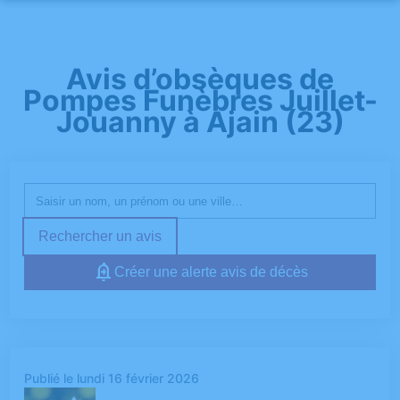
NOS SERVICES
NOTRE AGENCE
Avis d’obsèques de
ORGANISER DES OBSÈQUES
Pompes Funèbres Juillet-
NOTRE CHAMBRE FUNERAIRE
Jouanny à Ajain (23)
PRÉVOIR SES OBSÈQUES
ESPACES HOMMAGES
SERVICES AUX FAMILLES
Rechercher un avis
Créer une alerte avis de décès
Publié le lundi 16 février 2026