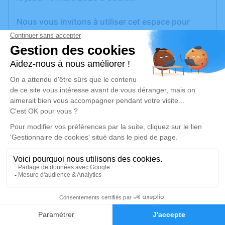
Nous vous invitons à utiliser cet espace pour
laisser vos condoléances, partager des photos
souvenirs, une anecdote ou exprimer vos
pensées à travers des poèmes ou des textes. Cet
endroit est un lieu d'expression dédié à honorer la
mémoire de Bernard BONNET.
Un service de plantation d’arbre hommage est
disponible ici
.
Je rends hommage
Cérémonie religieuse
mercredi 25 mars 2026 à 15h00
1
Église de Lavaveix-les-Mines
Faire-part
Hommages
23150 Lavaveix-les-Mines