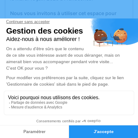
Nous vous invitons à utiliser cet espace pour
laisser vos condoléances, partager des photos
souvenirs, une anecdote ou exprimer vos
pensées à travers des poèmes ou des textes. Cet
endroit est un lieu d'expression dédié à honorer la
mémoire d’Annick PHILIPPON.
Un service de plantation d’arbre hommage est
disponible ici
.
Je rends hommage
Cérémonie religieuse
samedi 14 juin 2025 à 10h00
12
Église Saint Denis de Fransèches
Faire-part
Hommages
Route de la Feyte